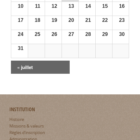
10
11
12
13
14
15
16
17
18
19
20
21
22
23
24
25
26
27
28
29
30
31
Navigation
«
juillet
par
Calendrier
mensuel
INSTITUTION
Histoire
Missions & valeurs
Règles d’inscription
Administration