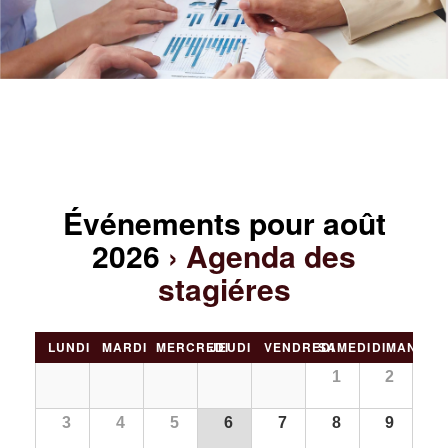
Événements pour août
2026
› Agenda des
stagiéres
Navigation
LUNDI
MARDI
MERCREDI
JEUDI
VENDREDI
SAMEDI
DIMANCHE
par
Calendrier
1
2
mensuel
3
4
5
6
7
8
9